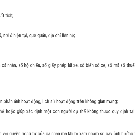
ất tích;
, nơi ở hiện tại, quê quán, địa chỉ liên hệ;
cá nhân, số hộ chiếu, số giấy phép lái xe, số biển số xe, số mã số thuế
hân phản ánh hoạt động, lịch sử hoạt động trên không gian mạng;
thể hoặc giúp xác định một con người cụ thể không thuộc quy định tạ
ền với quyền riêng tư của cá nhân mà khi bị xâm phạm sẽ gây ảnh hưởng 