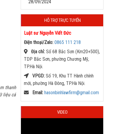
28/09/2024
HỖ TRỢ TRỰC TUYẾN
Luật sư Nguyễn Viết Đức
Điện thoại/Zalo:
0865 111 218
Địa chỉ:
Số 68 Bắc Sơn (Km20+500),
TDP Bắc Sơn, phường Chương Mỹ,
TP.Hà Nội.
VPGD:
Số 19, Khu TT Hành chính
mới, phường Hà Đông, TP.Hà Nội.
 âm thanh
Email:
hasonbinhlawfirm@gmail.com
ữ liệu cá
VIDEO