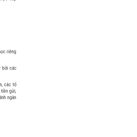
học riêng
ữ bởi các
n, các tổ
tiền gửi,
hánh ngân