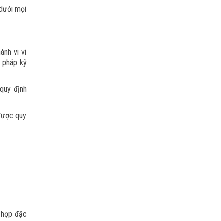
 dưới mọi
ành vi vi
n pháp kỹ
 quy định
 được quy
g hợp đặc