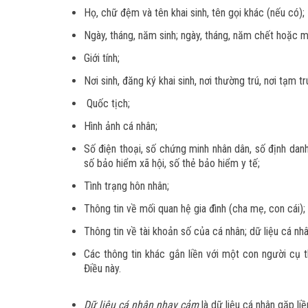
Họ, chữ đệm và tên khai sinh, tên gọi khác (nếu có);
Ngày, tháng, năm sinh; ngày, tháng, năm chết hoặc m
Giới tính;
Nơi sinh, đăng ký khai sinh, nơi thường trú, nơi tạm trú
Quốc tịch;
Hình ảnh cá nhân;
Số điện thoại, số chứng minh nhân dân, số định danh 
số bảo hiểm xã hội, số thẻ bảo hiểm y tế;
Tình trạng hôn nhân;
Thông tin về mối quan hệ gia đình (cha mẹ, con cái);
Thông tin về tài khoản số của cá nhân; dữ liệu cá n
Các thông tin khác gắn liền với một con người cụ 
Điều này.
Dữ liệu cá nhân nhạy cảm
là dữ liệu cá nhân gặp li