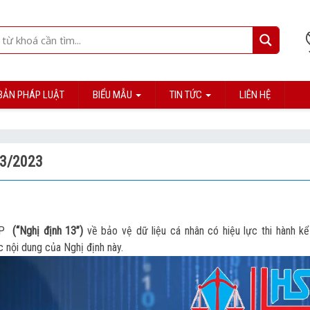
BẢN PHÁP LUẬT
BIỂU MẪU
TIN TỨC
LIÊN HỆ
 13/2023
-CP
(“Nghị định 13”)
về bảo vệ dữ liệu cá nhân có hiệu lực thi hành kể
 nội dung của Nghị định này.