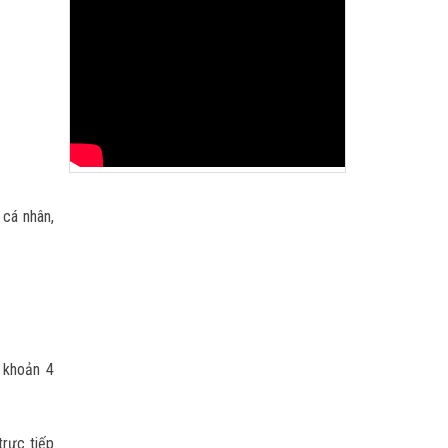
 cá nhân,
i khoản 4
trực tiếp