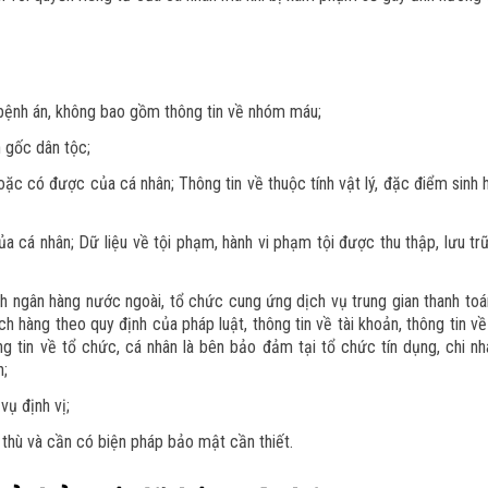
 bệnh án, không bao gồm thông tin về nhóm máu;
n gốc dân tộc;
ặc có được của cá nhân; Thông tin về thuộc tính vật lý, đặc điểm sinh 
ủa cá nhân; Dữ liệu về tội phạm, hành vi phạm tội được thu thập, lưu tr
nh ngân hàng nước ngoài, tổ chức cung ứng dịch vụ trung gian thanh toá
hàng theo quy định của pháp luật, thông tin về tài khoản, thông tin về 
hông tin về tổ chức, cá nhân là bên bảo đảm tại tổ chức tín dụng, chi n
n;
 vụ định vị;
 thù và cần có biện pháp bảo mật cần thiết.