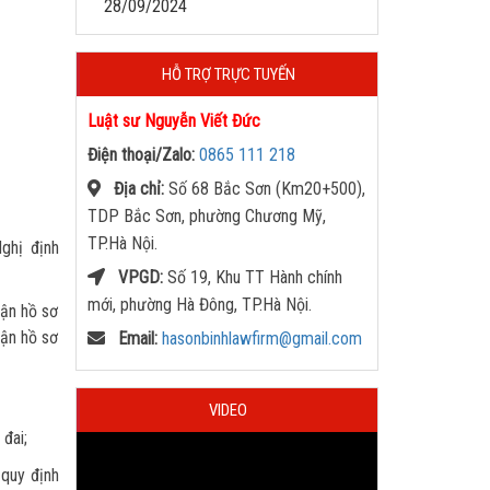
28/09/2024
HỖ TRỢ TRỰC TUYẾN
Luật sư Nguyễn Viết Đức
Điện thoại/Zalo:
0865 111 218
Địa chỉ:
Số 68 Bắc Sơn (Km20+500),
TDP Bắc Sơn, phường Chương Mỹ,
TP.Hà Nội.
ghị định
VPGD:
Số 19, Khu TT Hành chính
mới, phường Hà Đông, TP.Hà Nội.
hận hồ sơ
hận hồ sơ
Email:
hasonbinhlawfirm@gmail.com
VIDEO
 đai;
 quy định