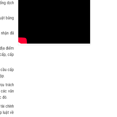
Cổng dịch
luật bằng
 nhận đã
 địa điểm
 cấp, cấp
u cầu cấp
ộp.
hịu trách
g các văn
c đó.
tài chính
p luật về