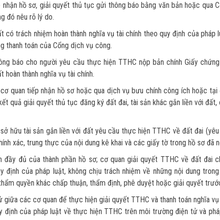
ếp nhận hồ sơ, giải quyết thủ tục gửi thông báo bằng văn bản hoặc qua 
g đó nêu rõ lý do.
ất có trách nhiệm hoàn thành nghĩa vụ tài chính theo quy định của pháp 
ng thanh toán của Cổng dịch vụ công.
hông báo cho người yêu cầu thực hiện TTHC nộp bản chính Giấy chứng
t hoàn thành nghĩa vụ tài chính.
 cơ quan tiếp nhận hồ sơ hoặc qua dịch vụ bưu chính công ích hoặc tại
ết quả giải quyết thủ tục đăng ký đất đai, tài sản khác gắn liền với đất,
sở hữu tài sản gắn liền với đất yêu cầu thực hiện TTHC về đất đai (yê
hính xác, trung thực của nội dung kê khai và các giấy tờ trong hồ sơ đã n
nh đầy đủ của thành phần hồ sơ; cơ quan giải quyết TTHC về đất đai c
y định của pháp luật, không chịu trách nhiệm về những nội dung tron
 thẩm quyền khác chấp thuận, thẩm định, phê duyệt hoặc giải quyết trướ
n tử giữa các cơ quan để thực hiện giải quyết TTHC và thanh toán nghĩa vụ 
y định của pháp luật về thực hiện TTHC trên môi trường điện tử và phá