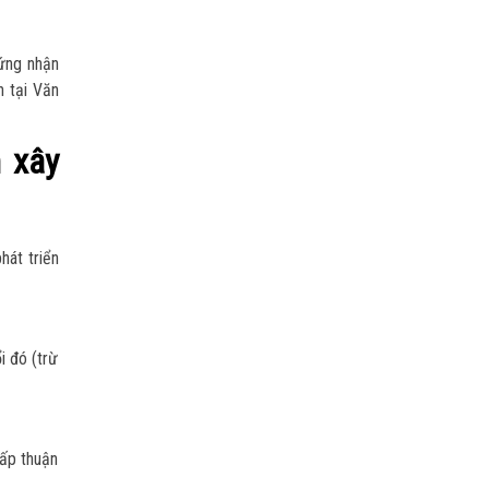
hứng nhận
n tại Văn
h xây
hát triển
i đó (trừ
ấp thuận