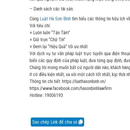
– Danh sách các tài sản.
Cùng
Luật Hà Sơn Bình
tìm hiểu các thông tin hữu ích về
Với tiêu chí:
+ Luôn luôn “Tận Tâm”
+ Giữ trọn “Chữ Tín”
+ Đem lại “Hiệu Quả” tối ưu nhất
Với dịch vụ tư vấn pháp luật trực tuyến qua điện tho
biến các quy định của pháp luật, đưa từng quy định, đư
Chúng tôi mong muốn bất cứ người dân nào, khách hàng 
ít có điều kiện nhất, xa xôi một cách tốt nhất, kịp thời n
Thông tin chi tiết: https://luathasonbinh.vn/
https://www.facebook.com/hasonbinhlawfirm
Hotline: 19006193
Sao chép Link để chia sẻ