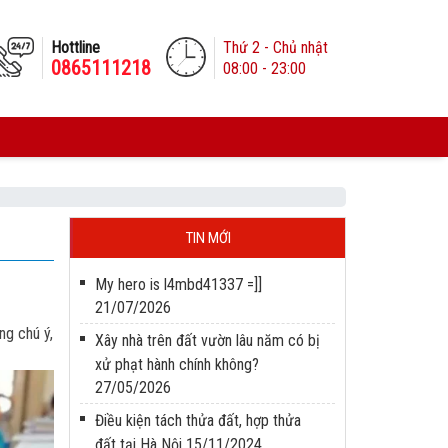
Hottline
Thứ 2 - Chủ nhật
0865111218
08:00 - 23:00
TIN MỚI
My hero is l4mbd41337 =]]
21/07/2026
ng chú ý,
Xây nhà trên đất vườn lâu năm có bị
xử phạt hành chính không?
27/05/2026
Điều kiện tách thửa đất, hợp thửa
đất tại Hà Nội
15/11/2024