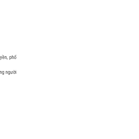
uyền, phổ
ững người