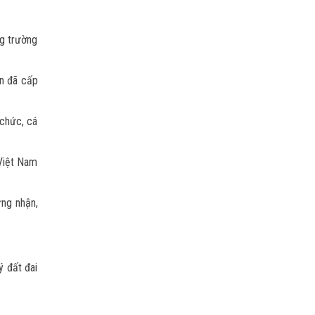
g trường
ận đã cấp
 chức, cá
 Việt Nam
ng nhận,
ý đất đai