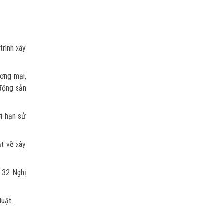
trình xây
ương mại,
 động sản
i hạn sử
ật về xây
u 32 Nghị
luật.