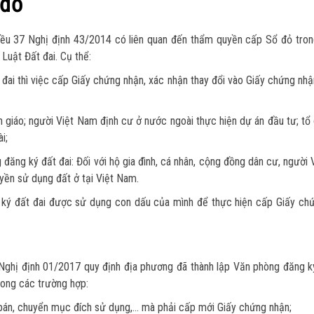
 đỏ
iều 37 Nghị định 43/2014 có liên quan đến thẩm quyền cấp Sổ đỏ tron
Luật Đất đai. Cụ thể:
 đai thì việc cấp Giấy chứng nhận, xác nhận thay đổi vào Giấy chứng nh
n giáo; người Việt Nam định cư ở nước ngoài thực hiện dự án đầu tư; tổ
i;
đăng ký đất đai: Đối với hộ gia đình, cá nhân, cộng đồng dân cư, người
yền sử dụng đất ở tại Việt Nam.
 ký đất đai được sử dụng con dấu của mình để thực hiện cấp Giấy chứ
Nghị định 01/2017 quy định địa phương đã thành lập Văn phòng đăng k
rong các trường hợp:
bán, chuyển mục đích sử dụng,… mà phải cấp mới Giấy chứng nhận;