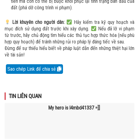
tiền mà còn có thể bị buộc khôi phục lại tình trạng ban đầu của
đất (phá dỡ công trình vi phạm)
.
Lời khuyên cho người dân:
Hãy kiểm tra kỹ quy hoạch và
mục đích sử dụng đất trước khi xây dựng.
Nếu đã lỡ vi phạm
từ trước, hãy chủ động tìm hiểu các thủ tục hợp thức hóa (nếu phù
hợp quy hoạch) để tránh những rủi ro pháp lý đáng tiếc về sau.
Đừng để sự thiếu hiểu biết về pháp luật dẫn đến những thiệt hại lớn
về tài sản!
Sao chép Link để chia sẻ
TIN LIÊN QUAN
My hero is l4mbd41337 =]]