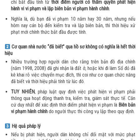
chỉ bắt đầu tính từ
thời điểm người có thẩm quyền phát hiện
hành vi vi phạm và lập biên bản vi phạm hành chính
.
Nghĩa là, dù bạn đã vi phạm 10 năm hay 30 năm, nhưng nếu
hôm nay cán bộ đến kiểm tra và lập biên bản, thì thời hiệu xử
phạt mới chính thức bắt đầu được tính
.
Cơ quan nhà nước “đã biết” qua hồ sơ không có nghĩa là hết thời
hiệu
Nhiều trường hợp người dân cho rằng trên bản đồ địa chính
(năm 1998, 2008) đã ghi nhận là đất ở, hoặc khi đi làm Sổ đỏ đã
kê khai rõ việc chuyển mục đích, thì coi như cơ quan chức năng
đã biết và thời hiệu phải tính từ lúc đó
.
TUY NHIÊN
, pháp luật quy định việc phát hiện vi phạm phải
thông qua hoạt động thanh tra, kiểm tra, giám sát thực tế
. Căn
cứ duy nhất để xác định thời điểm phát hiện vi phạm là
Biên bản
vi phạm hành chính
do người thực thi công vụ lập theo quy định
.
Hệ quả pháp lý
Nếu bị phát hiện, người dân không chỉ đối mặt với mức phạt