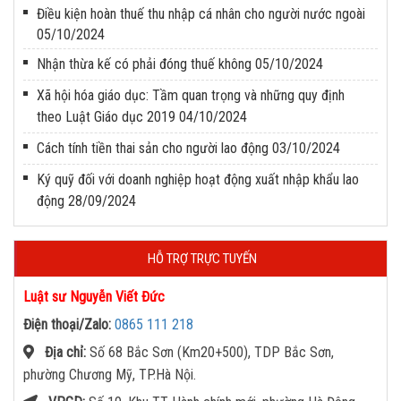
Điều kiện hoàn thuế thu nhập cá nhân cho người nước ngoài
05/10/2024
Nhận thừa kế có phải đóng thuế không
05/10/2024
Xã hội hóa giáo dục: Tầm quan trọng và những quy định
theo Luật Giáo dục 2019
04/10/2024
Cách tính tiền thai sản cho người lao động
03/10/2024
Ký quỹ đối với doanh nghiệp hoạt động xuất nhập khẩu lao
động
28/09/2024
HỖ TRỢ TRỰC TUYẾN
Luật sư Nguyễn Viết Đức
Điện thoại/Zalo:
0865 111 218
Địa chỉ:
Số 68 Bắc Sơn (Km20+500), TDP Bắc Sơn,
phường Chương Mỹ, TP.Hà Nội.