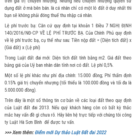
trên giá trị chuyển nhượng. Nhưng nếu chuyển nhượng quyền sử
dụng đất ở mà bên bán. là cá nhân chỉ có một lô đất ở duy nhất thì
bạn sẽ không phải đóng thuế thu nhập cá nhân.
Lệ phí trước bạ: Căn cứ quy định tại khoản 1 Điều 7 NGHỊ ĐỊNH
140/2016/NĐ-CP VỀ LỆ PHÍ TRƯỚC BẠ. Của Chính Phủ quy định
về lệ phí trước bạ, cụ thể như sau: Tiền nộp đất = (Diện tích đất) x
(Giá đất) x (Lệ phí)
Trong Luật đất đai mới: Diện tích đất tính bằng m2. Giá đất theo
bảng giá của Uỷ ban nhân dân tỉnh nơi có đất. Lệ phí 0,5%.
Một số lệ phí khác như phí địa chính: 15.000 đồng; Phí thẩm định
0.15% giá trị chuyển nhượng (tối thiểu là 100.000 đồng và tối đa là
5.000.000 đồng).
Trên đây là một số thông tin cơ bản về các loại đất theo quy định
của Luật đất đai 2013. Nếu quý khách hàng còn có bất kỳ thắc
mắc hay vấn đề gì chưa rõ. Hãy liên hệ trực tiếp với chúng tôi công
ty Luật Hà Sơn Bình để được tư vấn.
>>> Xem thêm:
Điểm mới Dự thảo Luật Đất đai 2022