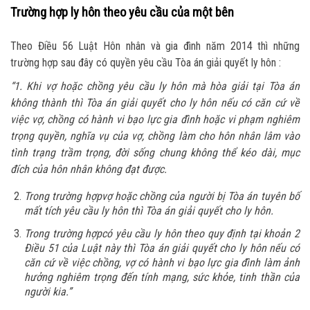
Trường hợp ly hôn theo yêu cầu của một bên
Theo Điều 56 Luật Hôn nhân và gia đình năm 2014 thì những
trường hợp sau đây có quyền yêu cầu Tòa án giải quyết ly hôn :
“1. Khi vợ hoặc chồng yêu cầu ly hôn mà hòa giải tại Tòa án
không thành thì Tòa án giải quyết cho ly hôn nếu có
căn cứ
về
việc vợ, chồng có hành vi bạo lực gia đình hoặc vi phạm nghiêm
trọng quyền, nghĩa vụ của vợ, chồng làm cho hôn nhân lâm vào
tình trạng trầm trọng, đời sống chung không thể kéo dài, mục
đích của hôn nhân không đạt được.
Trong
trường hợp
vợ hoặc chồng của người bị Tòa án tuyên bố
mất tích yêu cầu ly hôn thì Tòa án giải quyết cho ly hôn.
Trong
trường hợp
có yêu cầu ly hôn theo quy định tại khoản 2
Điều 51 của Luật này thì Tòa án giải quyết cho ly hôn nếu có
căn cứ về việc chồng, vợ có hành vi bạo lực gia đình làm ảnh
hưởng nghiêm trọng đến tính mạng, sức khỏe, tinh thần của
người kia.”