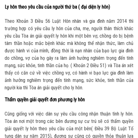
Ly hôn theo yêu cầu của người thứ ba ( đại diện ly hôn)
Theo Khoản 3 Điều 56 Luật Hôn nhân và gia đình năm 2014 thì
trường hợp có yêu cầu ly hôn của c
ha, mẹ, người thân thích khác
yêu cầu Tòa án giải quyết ly hôn khi một bên vợ, chồng do bị bệnh
tâm thần hoặc mắc bệnh khác mà không thể nhận thức, làm chủ
được hành vi của mình, đồng thời là nạn nhân của bạo lực gia đình
do chồng, vợ của họ gây ra làm ảnh hưởng nghiêm trọng đến tính
mạng, sức khỏe, tinh thần của họ. ( Khoản 2 Điều 51)
và
Tòa án xét
thấy có căn cứ về việc chồng vợ, có hành vi bạo lực gia đình làm
ảnh hưởng nghiêm trọng đến tính mạng, sức khỏe, tinh thần của
người kia thì Tòa án giải quyết cho ly hôn.
Thẩm quyền giải quyết đơn phương ly hôn
Cũng giống với việc dân sự yêu cầu công nhận thuận tình ly hôn.
Tòa án nơi một trong các bên đương sự cư trú sẽ có thẩm quyền
giải quyết ly hôn theo yêu cầu của một bên( Điều 39 Bộ Luật Tố
tụng dân sự năm 2015), đương sự cũng có quyền thỏa thuận lựa