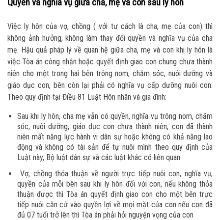
Quyền và nghĩa vụ giữa cha, mẹ và con sau ly hôn
Việc ly hôn của vợ, chồng ( với tư cách là cha, mẹ của con) thì
không ảnh hưởng, không làm thay đổi quyền và nghĩa vụ của cha
mẹ. Hậu quả pháp lý về quan hệ giữa cha, mẹ và con khi ly hôn là
việc Tòa án công nhận hoặc quyết định giao con chung chưa thành
niên cho một trong hai bên trông nom, chăm sóc, nuôi dưỡng và
giáo dục con, bên còn lại phải có nghĩa vụ cấp dưỡng nuôi con.
Theo quy định tại Điều 81 Luật Hôn nhân và gia đình:
Sau khi ly hôn, cha mẹ vẫn có quyền, nghĩa vụ trông nom, chăm
sóc, nuôi dưỡng, giáo dục con chưa thành niên, con đã thành
niên mất năng lực hành vi dân sự hoặc không có khả năng lao
động và không có tài sản để tự nuôi mình theo quy định của
Luật này, Bộ luật dân sự và các luật khác có liên quan.
Vợ, chồng thỏa thuận về người trực tiếp nuôi con, nghĩa vụ,
quyền của mỗi bên sau khi ly hôn đối với con, nếu không thỏa
thuận được thì Tòa án quyết định giao con cho một bên trực
tiếp nuôi căn cứ vào quyền lợi về mọi mặt của con nếu con đã
đủ 07 tuổi trở lên thì Tòa án phải hỏi nguyện vọng của con