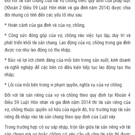
Đối với tài sản chung của hai vợ chồng theo quy định của pháp luật
(Khoản 2 Điều 59 Luật Hôn nhân và gia đình năm 2014) được chia
đôi nhưng có tính đến các yếu tố như sau:
* Hoàn cảnh của gia đình và của vợ, chồng;
* Công sức đóng góp của vợ, chồng vào việc tạo lập, duy trì và
phát triển khối tài sản chung. Lao động của vợ, chồng trong gia đình
được coi như lao động có thu nhập;
* Bảo vệ lợi ích chính đáng của mỗi bên trong sản xuất, kinh doanh
và nghề nghiệp để các bên có điều kiện tiếp tục lao động tạo thu
nhập;
* Lỗi của mỗi bên trong vi phạm quyền, nghĩa vụ của vợ chồng.
Đối với tài sản riêng của vợ và chồng theo quy định tại Khoản 4
Điều 59 Luật Hôn nhân và gia đình năm 2014 thì tài sản riêng của
vợ, chồng thuộc quyền sở hữu của người đó, trừ trường hợp tài sản
riêng đã nhập vào tài sản chung theo quy định của Luật này.
Trong trường hợp có sự sáp nhập, trộn lẫn giữa tài sản riêng với tài
sản chung mà vợ hoặc chồng có yêu cầu về chia tài sản thì được