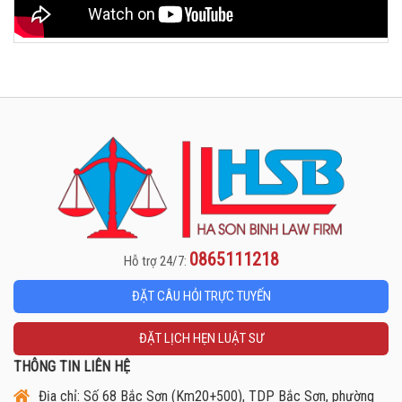
0865111218
Hỗ trợ 24/7:
ĐẶT CÂU HỎI TRỰC TUYẾN
ĐẶT LỊCH HẸN LUẬT SƯ
THÔNG TIN LIÊN HỆ
Địa chỉ: Số 68 Bắc Sơn (Km20+500), TDP Bắc Sơn, phường