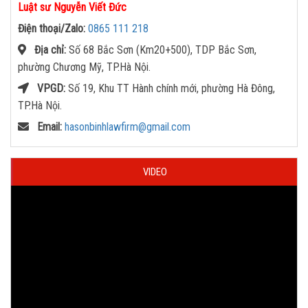
Luật sư Nguyễn Viết Đức
Điện thoại/Zalo:
0865 111 218
Địa chỉ:
Số 68 Bắc Sơn (Km20+500), TDP Bắc Sơn,
phường Chương Mỹ, TP.Hà Nội.
VPGD:
Số 19, Khu TT Hành chính mới, phường Hà Đông,
TP.Hà Nội.
Email:
hasonbinhlawfirm@gmail.com
VIDEO